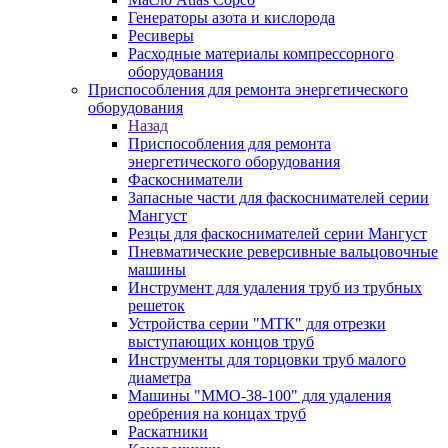
Генераторы азота и кислорода
Ресиверы
Расходные материалы компрессорного
оборудования
Приспособления для ремонта энергетического
оборудования
Назад
Приспособления для ремонта
энергетического оборудования
Фаскосниматели
Запасные части для фаскоснимателей серии
Мангуст
Резцы для фаскоснимателей серии Мангуст
Пневматические реверсивные вальцовочные
машины
Инструмент для удаления труб из трубных
решеток
Устройства серии "МТК" для отрезки
выступающих концов труб
Инструменты для торцовки труб малого
диаметра
Машины "ММО-38-100" для удаления
оребрения на концах труб
Раскатники