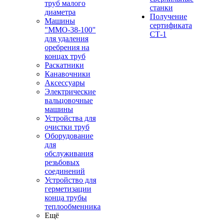
труб малого
станки
диаметра
Получение
Машины
сертификата
"ММО-38-100"
СТ-1
для удаления
оребрения на
концах труб
Раскатники
Канавочники
Аксессуары
Электрические
вальцовочные
машины
Устройства для
очистки труб
Оборудование
для
обслуживания
резьбовых
соединений
Устройство для
герметизации
конца трубы
теплообменника
Ещё