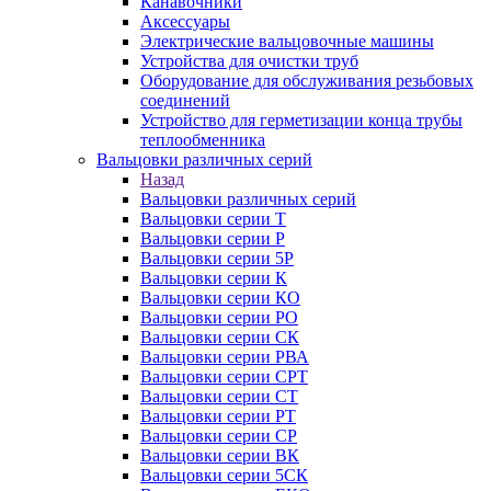
Канавочники
Аксессуары
Электрические вальцовочные машины
Устройства для очистки труб
Оборудование для обслуживания резьбовых
соединений
Устройство для герметизации конца трубы
теплообменника
Вальцовки различных серий
Назад
Вальцовки различных серий
Вальцовки серии Т
Вальцовки серии Р
Вальцовки серии 5Р
Вальцовки серии К
Вальцовки серии КО
Вальцовки серии РО
Вальцовки серии СК
Вальцовки серии РВА
Вальцовки серии СРТ
Вальцовки серии СТ
Вальцовки серии РТ
Вальцовки серии СР
Вальцовки серии ВК
Вальцовки серии 5СК