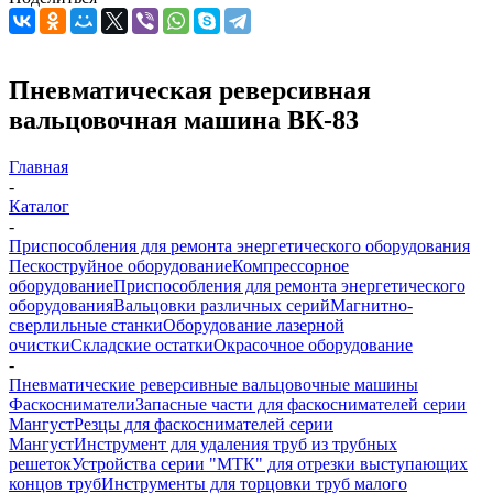
Пневматическая реверсивная
вальцовочная машина ВК-83
Главная
-
Каталог
-
Приспособления для ремонта энергетического оборудования
Пескоструйное оборудование
Компрессорное
оборудование
Приспособления для ремонта энергетического
оборудования
Вальцовки различных серий
Магнитно-
сверлильные станки
Оборудование лазерной
очистки
Складские остатки
Окрасочное оборудование
-
Пневматические реверсивные вальцовочные машины
Фаскосниматели
Запасные части для фаскоснимателей серии
Мангуст
Резцы для фаскоснимателей серии
Мангуст
Инструмент для удаления труб из трубных
решеток
Устройства серии "МТК" для отрезки выступающих
концов труб
Инструменты для торцовки труб малого