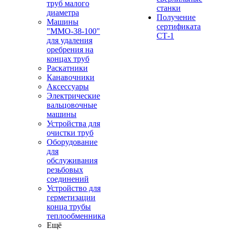
труб малого
станки
диаметра
Получение
Машины
сертификата
"ММО-38-100"
СТ-1
для удаления
оребрения на
концах труб
Раскатники
Канавочники
Аксессуары
Электрические
вальцовочные
машины
Устройства для
очистки труб
Оборудование
для
обслуживания
резьбовых
соединений
Устройство для
герметизации
конца трубы
теплообменника
Ещё