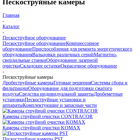
Пескоструйные камеры
Главная
-
Каталог
-
Пескоструйное оборудование
Пескоструйное оборудование
Компрессорное
оборудование
Приспособления для ремонта энергетического
оборудования
Вальцовки различных серий
Магнитно-
сверлильные станки
Оборудование лазерной
очистки
Складские остатки
Окрасочное оборудование
-
Пескоструйные камеры
Дробеструйные камеры
Готовые решения
Системы сбора и
фильтрации
Оборудование для подготовки сжатого
воздуха
Средства индивидуальной защиты
Дробеметные
установки
Пескоструйные установки и
аппараты
Комплектующие и запасные части
Камеры струйной очистки CONTRACOR
Камеры струйной очистки KOMAX
Пескоструйные камеры PST