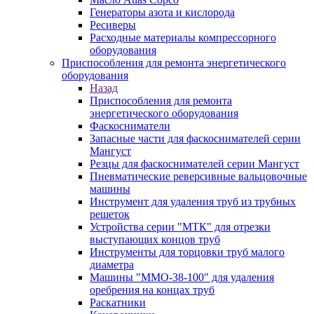
Генераторы азота и кислорода
Ресиверы
Расходные материалы компрессорного
оборудования
Приспособления для ремонта энергетического
оборудования
Назад
Приспособления для ремонта
энергетического оборудования
Фаскосниматели
Запасные части для фаскоснимателей серии
Мангуст
Резцы для фаскоснимателей серии Мангуст
Пневматические реверсивные вальцовочные
машины
Инструмент для удаления труб из трубных
решеток
Устройства серии "МТК" для отрезки
выступающих концов труб
Инструменты для торцовки труб малого
диаметра
Машины "ММО-38-100" для удаления
оребрения на концах труб
Раскатники