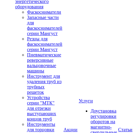
энергетического
оборудования
Фаскосниматели
Запасные части
для
фаскоснимателей
серии Мангуст
Резцы для
фаскоснимателей
серии Мангуст
Пневматические
реверсивные
вальцовочные
машины
Инструмент для
удаления труб из
трубных
решеток
Устройства
Услуги
серии "МТК"
для отрезки
Доустановка
выступающих
регулировки
концов труб
оборотов на
Инструменты
магнитно-
для торцовки
Акции
Статьи
сверлильные