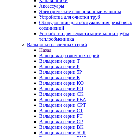
Канавочники
Аксессуары
Электрические вальцовочные машины
Устройства для очистки труб
Оборудование для обслуживания резьбовых
соединений
Устройство для герметизации конца трубы
теплообменника
Вальцовки различных серий
Назад
Вальцовки различных серий
Вальцовки серии Т
Вальцовки серии Р
Вальцовки серии 5Р
Вальцовки серии К
Вальцовки серии КО
Вальцовки серии РО
Вальцовки серии СК
Вальцовки серии РВА
Вальцовки серии СРТ
Вальцовки серии СТ
Вальцовки серии РТ
Вальцовки серии СР
Вальцовки серии ВК
Вальцовки серии 5СК