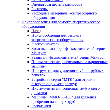
Генераторы азота и кислорода
Ресиверы
Расходные материалы компрессорного
оборудования
Приспособления для ремонта энергетического
оборудования
Назад
Приспособления для ремонта
энергетического оборудования
Фаскосниматели
Запасные части для фаскоснимателей серии
Мангуст
Резцы для фаскоснимателей серии Мангуст
Пневматические реверсивные вальцовочные
машины
Инструмент для удаления труб из трубных
решеток
Устройства серии "МТК" для отрезки
выступающих концов труб
Инструменты для торцовки труб малого
диаметра
Машины "ММО-38-100" для удаления
оребрения на концах труб
Раскатники