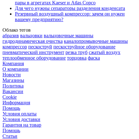
пары в агрегатах Kaeser и Atlas Copco
Для чего нужны сепараторы разделения конденсата
Резервный воздушный компрессор: зачем он нужен
вашему предприятию?
Облако тегов
абразив
вальцовки
вальцовочные машины
гидродинамическая очистка
каналопромывочные машины
компрессор
пескоструй
пескоструйное оборудование
пневматический инструмент
резка труб
сжатый воздух
теплообменное оборудование
торцовка
фаска
Компания
О компании
Новости
Магазины
Политика
Вакансии
Сookie
Информация
Помощь
Условия оплаты
Условия доставки
Гарантия на товар
Помощь
Статьи