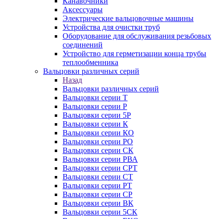
Канавочники
Аксессуары
Электрические вальцовочные машины
Устройства для очистки труб
Оборудование для обслуживания резьбовых
соединений
Устройство для герметизации конца трубы
теплообменника
Вальцовки различных серий
Назад
Вальцовки различных серий
Вальцовки серии Т
Вальцовки серии Р
Вальцовки серии 5Р
Вальцовки серии К
Вальцовки серии КО
Вальцовки серии РО
Вальцовки серии СК
Вальцовки серии РВА
Вальцовки серии СРТ
Вальцовки серии СТ
Вальцовки серии РТ
Вальцовки серии СР
Вальцовки серии ВК
Вальцовки серии 5СК