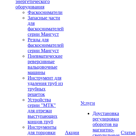
энергетического
оборудования
Фаскосниматели
Запасные части
для
фаскоснимателей
серии Мангуст
Резцы для
фаскоснимателей
серии Мангуст
Пневматические
реверсивные
вальцовочные
машины
Инструмент для
удаления труб из
трубных
решеток
Устройства
Услуги
серии "МТК"
для отрезки
Доустановка
выступающих
регулировки
концов труб
оборотов на
Инструменты
магнитно-
для торцовки
Акции
Статьи
сверлильные