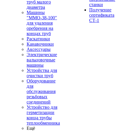
труб малого
станки
диаметра
Получение
Машины
сертификата
"ММО-38-100"
СТ-1
для удаления
оребрения на
концах труб
Раскатники
Канавочники
Аксессуары
Электрические
вальцовочные
машины
Устройства для
очистки труб
Оборудование
для
обслуживания
резьбовых
соединений
Устройство для
герметизации
конца трубы
теплообменника
Ещё