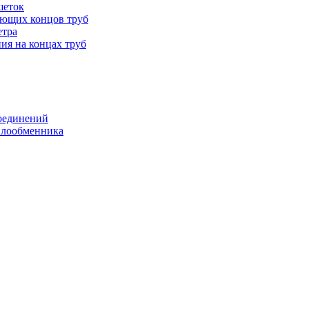
шеток
ающих концов труб
етра
ия на концах труб
оединений
еплообменника