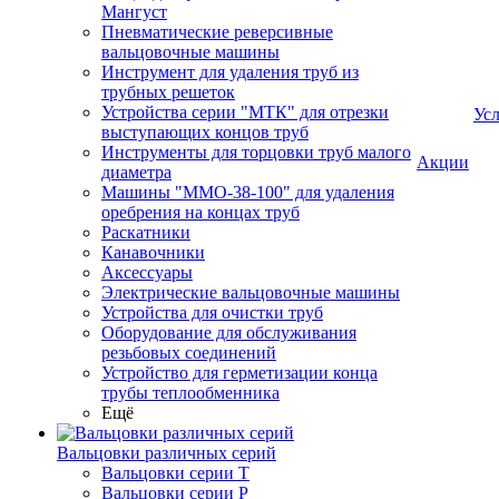
Мангуст
Пневматические реверсивные
вальцовочные машины
Инструмент для удаления труб из
трубных решеток
Устройства серии "МТК" для отрезки
Ус
выступающих концов труб
Инструменты для торцовки труб малого
Акции
диаметра
Машины "ММО-38-100" для удаления
оребрения на концах труб
Раскатники
Канавочники
Аксессуары
Электрические вальцовочные машины
Устройства для очистки труб
Оборудование для обслуживания
резьбовых соединений
Устройство для герметизации конца
трубы теплообменника
Ещё
Вальцовки различных серий
Вальцовки серии Т
Вальцовки серии Р