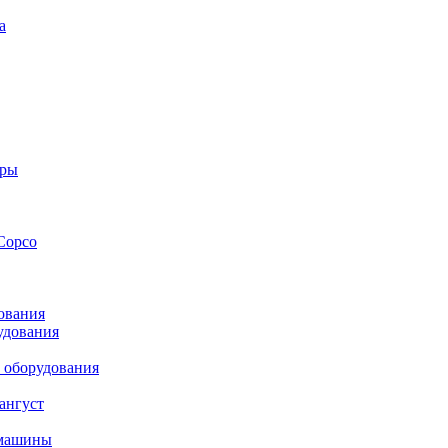
а
оры
Copco
ования
удования
 оборудования
ангуст
 машины