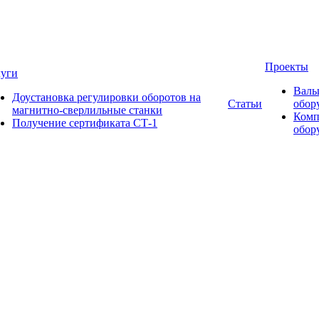
Проекты
луги
Валь
Доустановка регулировки оборотов на
Статьи
обор
магнитно-сверлильные станки
Комп
Получение сертификата СТ-1
обор