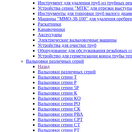
Инструмент для удаления труб из трубных ре
Устройства серии "МТК" для отрезки выступ
Инструменты для торцовки труб малого диам
Машины "ММО-38-100" для удаления оребрен
Раскатники
Канавочники
Аксессуары
Электрические вальцовочные машины
Устройства для очистки труб
Оборудование для обслуживания резьбовых с
Устройство для герметизации конца трубы т
Вальцовки различных серий
Назад
Вальцовки различных серий
Вальцовки серии Т
Вальцовки серии Р
Вальцовки серии 5Р
Вальцовки серии К
Вальцовки серии КО
Вальцовки серии РО
Вальцовки серии СК
Вальцовки серии РВА
Вальцовки серии СРТ
Вальцовки серии СТ
Вальцовки серии РТ