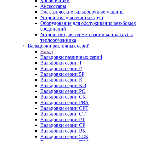
Канавочники
Аксессуары
Электрические вальцовочные машины
Устройства для очистки труб
Оборудование для обслуживания резьбовых
соединений
Устройство для герметизации конца трубы
теплообменника
Вальцовки различных серий
Назад
Вальцовки различных серий
Вальцовки серии Т
Вальцовки серии Р
Вальцовки серии 5Р
Вальцовки серии К
Вальцовки серии КО
Вальцовки серии РО
Вальцовки серии СК
Вальцовки серии РВА
Вальцовки серии СРТ
Вальцовки серии СТ
Вальцовки серии РТ
Вальцовки серии СР
Вальцовки серии ВК
Вальцовки серии 5СК