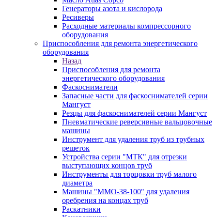
Генераторы азота и кислорода
Ресиверы
Расходные материалы компрессорного
оборудования
Приспособления для ремонта энергетического
оборудования
Назад
Приспособления для ремонта
энергетического оборудования
Фаскосниматели
Запасные части для фаскоснимателей серии
Мангуст
Резцы для фаскоснимателей серии Мангуст
Пневматические реверсивные вальцовочные
машины
Инструмент для удаления труб из трубных
решеток
Устройства серии "МТК" для отрезки
выступающих концов труб
Инструменты для торцовки труб малого
диаметра
Машины "ММО-38-100" для удаления
оребрения на концах труб
Раскатники