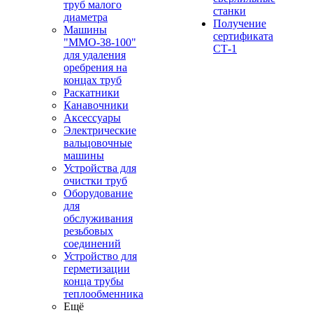
труб малого
станки
диаметра
Получение
Машины
сертификата
"ММО-38-100"
СТ-1
для удаления
оребрения на
концах труб
Раскатники
Канавочники
Аксессуары
Электрические
вальцовочные
машины
Устройства для
очистки труб
Оборудование
для
обслуживания
резьбовых
соединений
Устройство для
герметизации
конца трубы
теплообменника
Ещё