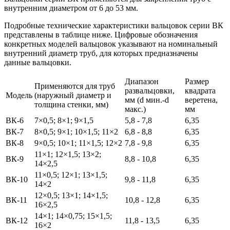
внутренним диаметром от 6 до 53 мм.
Подробные технические характеристики вальцовок серии ВК
представлены в таблице ниже. Цифровые обозначения
конкретных моделей вальцовок указывают на номинальный
внутренний диаметр труб, для которых предназначены
данные вальцовки.
Диапазон
Размер
Применяются для труб
развальцовки,
квадрата
Модель
(наружный диаметр и
мм (d мин.-d
веретена,
толщина стенки, мм)
макс.)
мм
ВК-6
7×0,5; 8×1; 9×1,5
5,8 - 7,8
6,35
ВК-7
8×0,5; 9×1; 10×1,5; 11×2
6,8 - 8,8
6,35
ВК-8
9×0,5; 10×1; 11×1,5; 12×2
7,8 - 9,8
6,35
11×1; 12×1,5; 13×2;
ВК-9
8,8 - 10,8
6,35
14×2,5
11×0,5; 12×1; 13×1,5;
ВК-10
9,8 - 11,8
6,35
14×2
12×0,5; 13×1; 14×1,5;
ВК-11
10,8 - 12,8
6,35
16×2,5
14×1; 14×0,75; 15×1,5;
ВК-12
11,8 - 13,5
6,35
16×2