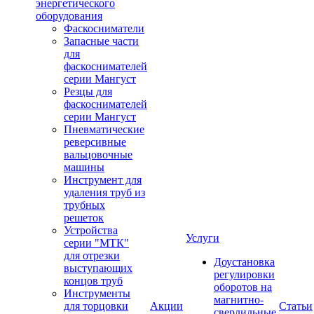
энергетического
оборудования
Фаскосниматели
Запасные части
для
фаскоснимателей
серии Мангуст
Резцы для
фаскоснимателей
серии Мангуст
Пневматические
реверсивные
вальцовочные
машины
Инструмент для
удаления труб из
трубных
решеток
Устройства
Услуги
серии "МТК"
для отрезки
Доустановка
выступающих
регулировки
концов труб
оборотов на
Инструменты
магнитно-
для торцовки
Акции
Статьи
сверлильные