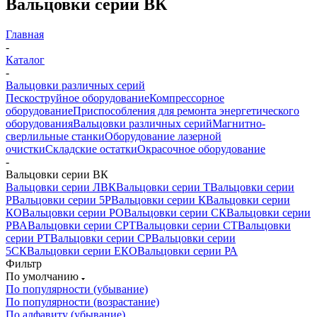
Вальцовки серии ВК
Главная
-
Каталог
-
Вальцовки различных серий
Пескоструйное оборудование
Компрессорное
оборудование
Приспособления для ремонта энергетического
оборудования
Вальцовки различных серий
Магнитно-
сверлильные станки
Оборудование лазерной
очистки
Складские остатки
Окрасочное оборудование
-
Вальцовки серии ВК
Вальцовки серии ЛВК
Вальцовки серии Т
Вальцовки серии
Р
Вальцовки серии 5Р
Вальцовки серии К
Вальцовки серии
КО
Вальцовки серии РО
Вальцовки серии СК
Вальцовки серии
РВА
Вальцовки серии СРТ
Вальцовки серии СТ
Вальцовки
серии РТ
Вальцовки серии СР
Вальцовки серии
5СК
Вальцовки серии ЕКО
Вальцовки серии РА
Фильтр
По умолчанию
По популярности (убывание)
По популярности (возрастание)
По алфавиту (убывание)