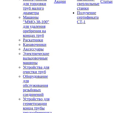
Акции
Статьи
для торцовки
сверлильные
труб малого
станки
диаметра
Получение
Машины
сертификата
"ММО-38-100"
СТ-1
для удаления
оребрения на
концах труб
Раскатники
Канавочники
Аксессуары
Электрические
вальцовочные
машины
Устройства для
очистки труб
Оборудование
для
обслуживания
резьбовых
соединений
Устройство для
герметизации
конца трубы
теплообменника