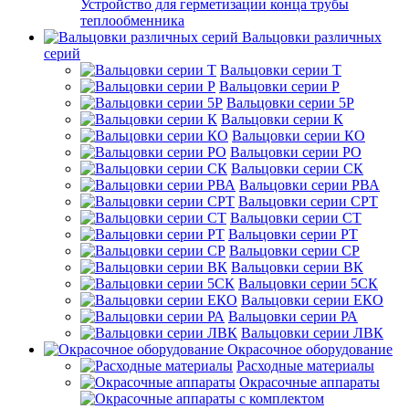
Устройство для герметизации конца трубы
теплообменника
Вальцовки различных
серий
Вальцовки серии Т
Вальцовки серии Р
Вальцовки серии 5Р
Вальцовки серии К
Вальцовки серии КО
Вальцовки серии РО
Вальцовки серии СК
Вальцовки серии РВА
Вальцовки серии СРТ
Вальцовки серии СТ
Вальцовки серии РТ
Вальцовки серии СР
Вальцовки серии ВК
Вальцовки серии 5СК
Вальцовки серии ЕКО
Вальцовки серии РА
Вальцовки серии ЛВК
Окрасочное оборудование
Расходные материалы
Окрасочные аппараты