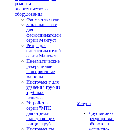
ремонта
энергетического
оборудования
Фаскосниматели
Запасные части
для
фаскоснимателей
серии Мангуст
Резцы для
фаскоснимателей
серии Мангуст
Пневматические
реверсивные
вальцовочные
машины
Инструмент для
удаления труб из
трубных
решеток
Устройства
Услуги
серии "МТК"
для отрезки
Доустановка
выступающих
регулировки
концов труб
оборотов на
Инструменты
магнитно-