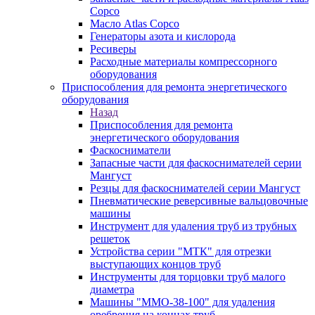
Copco
Масло Atlas Copco
Генераторы азота и кислорода
Ресиверы
Расходные материалы компрессорного
оборудования
Приспособления для ремонта энергетического
оборудования
Назад
Приспособления для ремонта
энергетического оборудования
Фаскосниматели
Запасные части для фаскоснимателей серии
Мангуст
Резцы для фаскоснимателей серии Мангуст
Пневматические реверсивные вальцовочные
машины
Инструмент для удаления труб из трубных
решеток
Устройства серии "МТК" для отрезки
выступающих концов труб
Инструменты для торцовки труб малого
диаметра
Машины "ММО-38-100" для удаления
оребрения на концах труб