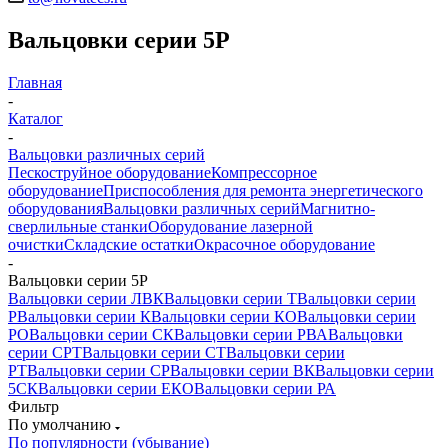
Вальцовки серии 5Р
Главная
-
Каталог
-
Вальцовки различных серий
Пескоструйное оборудование
Компрессорное
оборудование
Приспособления для ремонта энергетического
оборудования
Вальцовки различных серий
Магнитно-
сверлильные станки
Оборудование лазерной
очистки
Складские остатки
Окрасочное оборудование
-
Вальцовки серии 5Р
Вальцовки серии ЛВК
Вальцовки серии Т
Вальцовки серии
Р
Вальцовки серии К
Вальцовки серии КО
Вальцовки серии
РО
Вальцовки серии СК
Вальцовки серии РВА
Вальцовки
серии СРТ
Вальцовки серии СТ
Вальцовки серии
РТ
Вальцовки серии СР
Вальцовки серии ВК
Вальцовки серии
5СК
Вальцовки серии ЕКО
Вальцовки серии РА
Фильтр
По умолчанию
По популярности (убывание)