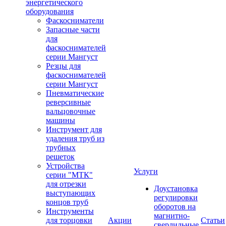
энергетического
оборудования
Фаскосниматели
Запасные части
для
фаскоснимателей
серии Мангуст
Резцы для
фаскоснимателей
серии Мангуст
Пневматические
реверсивные
вальцовочные
машины
Инструмент для
удаления труб из
трубных
решеток
Устройства
Услуги
серии "МТК"
для отрезки
Доустановка
выступающих
регулировки
концов труб
оборотов на
Инструменты
магнитно-
для торцовки
Акции
Статьи
сверлильные