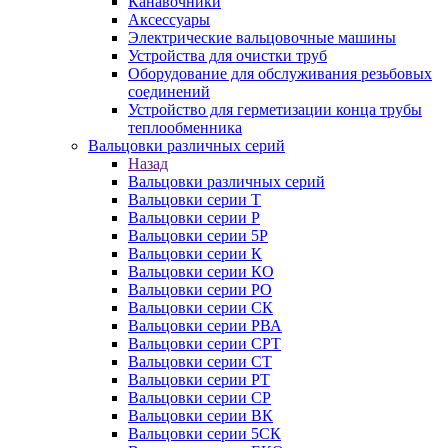
Канавочники
Аксессуары
Электрические вальцовочные машины
Устройства для очистки труб
Оборудование для обслуживания резьбовых
соединений
Устройство для герметизации конца трубы
теплообменника
Вальцовки различных серий
Назад
Вальцовки различных серий
Вальцовки серии Т
Вальцовки серии Р
Вальцовки серии 5Р
Вальцовки серии К
Вальцовки серии КО
Вальцовки серии РО
Вальцовки серии СК
Вальцовки серии РВА
Вальцовки серии СРТ
Вальцовки серии СТ
Вальцовки серии РТ
Вальцовки серии СР
Вальцовки серии ВК
Вальцовки серии 5СК