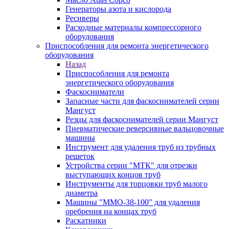
Генераторы азота и кислорода
Ресиверы
Расходные материалы компрессорного
оборудования
Приспособления для ремонта энергетического
оборудования
Назад
Приспособления для ремонта
энергетического оборудования
Фаскосниматели
Запасные части для фаскоснимателей серии
Мангуст
Резцы для фаскоснимателей серии Мангуст
Пневматические реверсивные вальцовочные
машины
Инструмент для удаления труб из трубных
решеток
Устройства серии "МТК" для отрезки
выступающих концов труб
Инструменты для торцовки труб малого
диаметра
Машины "ММО-38-100" для удаления
оребрения на концах труб
Раскатники