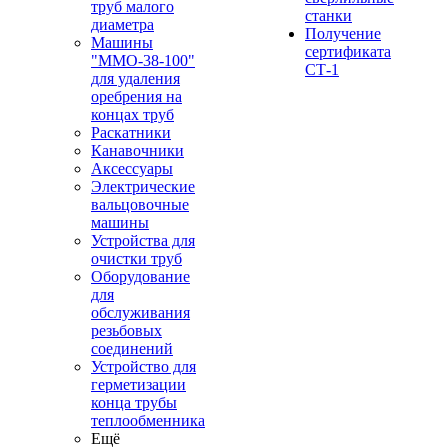
труб малого
станки
диаметра
Получение
Машины
сертификата
"ММО-38-100"
СТ-1
для удаления
оребрения на
концах труб
Раскатники
Канавочники
Аксессуары
Электрические
вальцовочные
машины
Устройства для
очистки труб
Оборудование
для
обслуживания
резьбовых
соединений
Устройство для
герметизации
конца трубы
теплообменника
Ещё