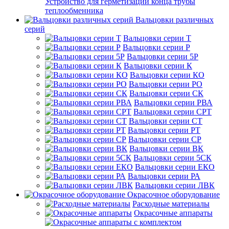
Устройство для герметизации конца трубы
теплообменника
Вальцовки различных
серий
Вальцовки серии Т
Вальцовки серии Р
Вальцовки серии 5Р
Вальцовки серии К
Вальцовки серии КО
Вальцовки серии РО
Вальцовки серии СК
Вальцовки серии РВА
Вальцовки серии СРТ
Вальцовки серии СТ
Вальцовки серии РТ
Вальцовки серии СР
Вальцовки серии ВК
Вальцовки серии 5СК
Вальцовки серии ЕКО
Вальцовки серии РА
Вальцовки серии ЛВК
Окрасочное оборудование
Расходные материалы
Окрасочные аппараты