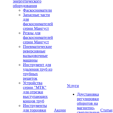
энергетического
оборудования
Фаскосниматели
Запасные части
для
фаскоснимателей
серии Мангуст
Резцы для
фаскоснимателей
серии Мангуст
Пневматические
реверсивные
вальцовочные
машины
Инструмент для
удаления труб из
трубных
решеток
Устройства
Услуги
серии "МТК"
для отрезки
Доустановка
выступающих
регулировки
концов труб
оборотов на
Инструменты
магнитно-
для торцовки
Акции
Статьи
сверлильные