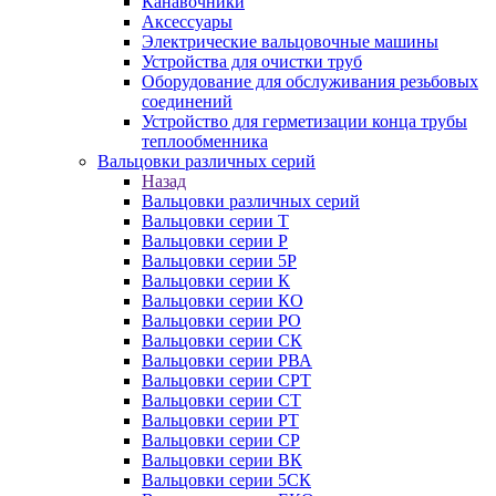
Канавочники
Аксессуары
Электрические вальцовочные машины
Устройства для очистки труб
Оборудование для обслуживания резьбовых
соединений
Устройство для герметизации конца трубы
теплообменника
Вальцовки различных серий
Назад
Вальцовки различных серий
Вальцовки серии Т
Вальцовки серии Р
Вальцовки серии 5Р
Вальцовки серии К
Вальцовки серии КО
Вальцовки серии РО
Вальцовки серии СК
Вальцовки серии РВА
Вальцовки серии СРТ
Вальцовки серии СТ
Вальцовки серии РТ
Вальцовки серии СР
Вальцовки серии ВК
Вальцовки серии 5СК