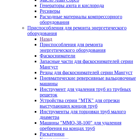
Генераторы азота и кислорода
Ресиверы
Расходные материалы компрессорного
оборудования
Приспособления для ремонта энергетического
оборудования
Назад
Приспособления для ремонта
энергетического оборудования
Фаскосниматели
Запасные части для фаскоснимателей серии
Мангуст
Резцы для фаскоснимателей серии Мангуст
Пневматические реверсивные вальцовочные
машины
Инструмент для удаления труб из трубных
решеток
Устройства серии "МТК" для отрезки
выступающих концов труб
Инструменты для торцовки труб малого
диаметра
Машины "ММО-38-100" для удаления
оребрения на концах труб
Раскатники