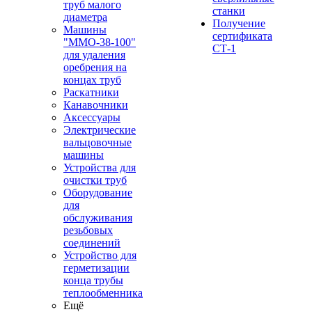
труб малого
станки
диаметра
Получение
Машины
сертификата
"ММО-38-100"
СТ-1
для удаления
оребрения на
концах труб
Раскатники
Канавочники
Аксессуары
Электрические
вальцовочные
машины
Устройства для
очистки труб
Оборудование
для
обслуживания
резьбовых
соединений
Устройство для
герметизации
конца трубы
теплообменника
Ещё