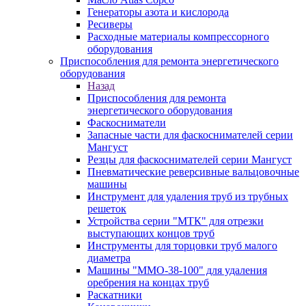
Генераторы азота и кислорода
Ресиверы
Расходные материалы компрессорного
оборудования
Приспособления для ремонта энергетического
оборудования
Назад
Приспособления для ремонта
энергетического оборудования
Фаскосниматели
Запасные части для фаскоснимателей серии
Мангуст
Резцы для фаскоснимателей серии Мангуст
Пневматические реверсивные вальцовочные
машины
Инструмент для удаления труб из трубных
решеток
Устройства серии "МТК" для отрезки
выступающих концов труб
Инструменты для торцовки труб малого
диаметра
Машины "ММО-38-100" для удаления
оребрения на концах труб
Раскатники