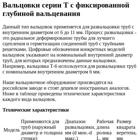
Вальцовки серии Т с фиксированной
глубиной вальцевания
Данный тип вальцовок применяется для развальцовки труб с
внутренним диаметром от 6 до 11 мм. Процесс развальцовки -
это радиальное деформирование трубы для лучшего
сцепления и герметизации соединений труб с трубными
решетками. Цифровые обозначения конкретных моделей
вальцовок указывают на номинальный внутренний диаметр
труб, для которых предназначены данные вальцовки.
Например, вальцовка Т-6 используется для развальцовки труб
с номинальным внутренним диаметром 6 мм.
Наше вальцовочное оборудование производятся на
российском заводе и стоят дешевле иностранных аналогов.
Ниже в таблице приведены технические характеристики
каждого вида вальцовок.
Технические характеристики
Применяются для
Диапазон
Рабочая
Размер
труб (наружный
развальцовки,
длина
квадрата
Модель
диаметр и толщина
мм (d мин.-d
ролика
веретена,
стенки)
макс.)
L, мм
мм