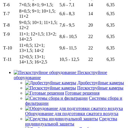
Т-6
7×0,5; 8×1; 9×1,5;
5,6 - 7,1
14
6,35
8×0,5; 9×1; 10×1,5;
Т-7
6,6 - 8,3
14
6,35
11×2
9×0,5; 10×1; 11×1,5;
Т-8
7,6 - 9,5
20
6,35
12×2
11×1; 12×1,5; 13×2;
Т-9
8,6 - 10,5
22
6,35
14×2,5
11×0,5; 12×1;
Т-10
9,6 - 11,5
22
6,35
13×1,5; 14×2
12×0,5; 13×1;
Т-11
10,5 - 12,5
22
6,35
14×1,5; 16×2,5
Пескоструйное
оборудование
Дробеструйные камеры
Пескоструйные камеры
Готовые решения
Системы сбора и
фильтрации
Оборудование для подготовки сжатого воздуха
Средства
индивидуальной защиты