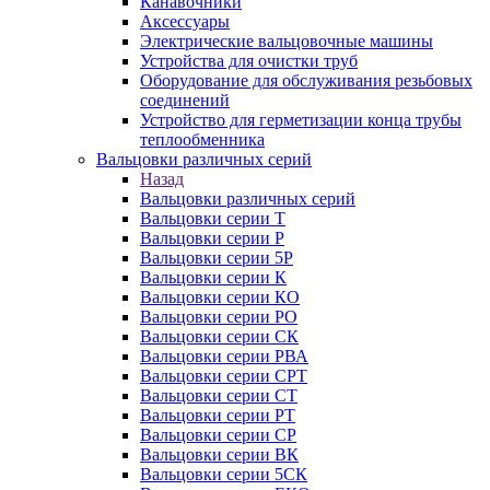
Канавочники
Аксессуары
Электрические вальцовочные машины
Устройства для очистки труб
Оборудование для обслуживания резьбовых
соединений
Устройство для герметизации конца трубы
теплообменника
Вальцовки различных серий
Назад
Вальцовки различных серий
Вальцовки серии Т
Вальцовки серии Р
Вальцовки серии 5Р
Вальцовки серии К
Вальцовки серии КО
Вальцовки серии РО
Вальцовки серии СК
Вальцовки серии РВА
Вальцовки серии СРТ
Вальцовки серии СТ
Вальцовки серии РТ
Вальцовки серии СР
Вальцовки серии ВК
Вальцовки серии 5СК