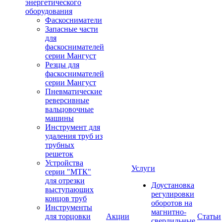
энергетического
оборудования
Фаскосниматели
Запасные части
для
фаскоснимателей
серии Мангуст
Резцы для
фаскоснимателей
серии Мангуст
Пневматические
реверсивные
вальцовочные
машины
Инструмент для
удаления труб из
трубных
решеток
Устройства
Услуги
серии "МТК"
для отрезки
Доустановка
выступающих
регулировки
концов труб
оборотов на
Инструменты
магнитно-
для торцовки
Акции
Статьи
сверлильные