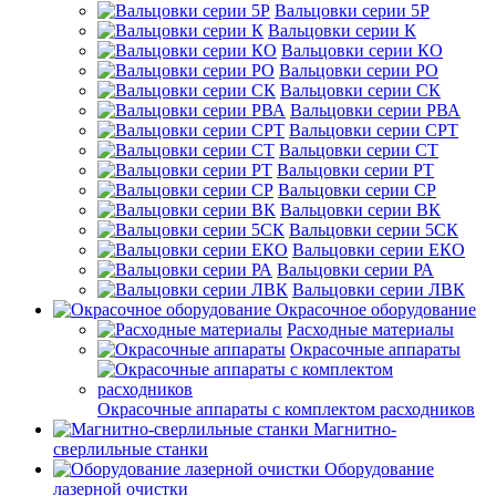
Вальцовки серии 5Р
Вальцовки серии К
Вальцовки серии КО
Вальцовки серии РО
Вальцовки серии СК
Вальцовки серии РВА
Вальцовки серии СРТ
Вальцовки серии СТ
Вальцовки серии РТ
Вальцовки серии СР
Вальцовки серии ВК
Вальцовки серии 5СК
Вальцовки серии ЕКО
Вальцовки серии РА
Вальцовки серии ЛВК
Окрасочное оборудование
Расходные материалы
Окрасочные аппараты
Окрасочные аппараты с комплектом расходников
Магнитно-
сверлильные станки
Оборудование
лазерной очистки