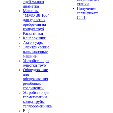
труб малого
станки
диаметра
Получение
Машины
сертификата
"ММО-38-100"
СТ-1
для удаления
оребрения на
концах труб
Раскатники
Канавочники
Аксессуары
Электрические
вальцовочные
машины
Устройства для
очистки труб
Оборудование
для
обслуживания
резьбовых
соединений
Устройство для
герметизации
конца трубы
теплообменника
Ещё