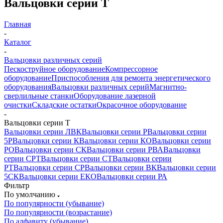
Вальцовки серии Т
Главная
-
Каталог
-
Вальцовки различных серий
Пескоструйное оборудование
Компрессорное
оборудование
Приспособления для ремонта энергетического
оборудования
Вальцовки различных серий
Магнитно-
сверлильные станки
Оборудование лазерной
очистки
Складские остатки
Окрасочное оборудование
-
Вальцовки серии Т
Вальцовки серии ЛВК
Вальцовки серии Р
Вальцовки серии
5Р
Вальцовки серии К
Вальцовки серии КО
Вальцовки серии
РО
Вальцовки серии СК
Вальцовки серии РВА
Вальцовки
серии СРТ
Вальцовки серии СТ
Вальцовки серии
РТ
Вальцовки серии СР
Вальцовки серии ВК
Вальцовки серии
5СК
Вальцовки серии ЕКО
Вальцовки серии РА
Фильтр
По умолчанию
По популярности (убывание)
По популярности (возрастание)
По алфавиту (убывание)