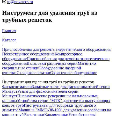
to@novatecs.ru
Инструмент для удаления труб из
трубных решеток
Главная
-
Каталог
-
Приспособления для ремонта энергетического оборудования
Пескоструйное оборудование
Компрессорное
оборудование
Приспособления для ремонта энергетического
оборудования
Вальцовки различных серий
Магнитно-
сверлильные станки
Оборудование лазерной
очистки
Складские остатки
Окрасочное оборудование
-
Инструмент для удаления труб из трубных решеток
Фаскосниматели
Запасные части для фаскоснимателей серии
Мангуст
Резцы для фаскоснимателей серии
Мангуст
Пневматические реверсивные вальцовочные
машины
Устройства серии "МТК" для отрезки выступающих
концов труб
Инструменты для торцовки труб малого
диаметра
Машины "ММО-38-100" для удаления оребрения на
концах труб
Раскатники
Канавочники
Устройство для