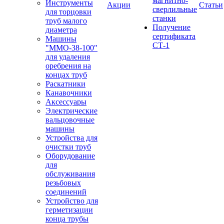
магнитно-
Инструменты
Акции
Статьи
сверлильные
для торцовки
станки
труб малого
Получение
диаметра
сертификата
Машины
СТ-1
"ММО-38-100"
для удаления
оребрения на
концах труб
Раскатники
Канавочники
Аксессуары
Электрические
вальцовочные
машины
Устройства для
очистки труб
Оборудование
для
обслуживания
резьбовых
соединений
Устройство для
герметизации
конца трубы