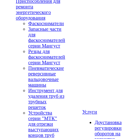
Приспособления для
ремонта
энергетического
оборудования
Фаскосниматели
Запасные части
для
фаскоснимателей
серии Мангуст
Резцы для
фаскоснимателей
серии Мангуст
Пневматические
реверсивные
вальцовочные
машины
Инструмент для
удаления труб из
трубных
решеток
Услуги
Устройства
серии "МТК"
Доустановка
для отрезки
регулировки
выступающих
оборотов на
концов труб