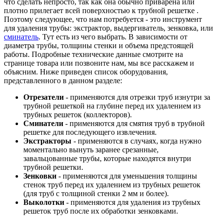
что сделать непросто, так как она обычно приварена или
плотно прилегает всей поверхностью к трубной решетке .
Поэтому следующее, что нам потребуется - это инструмент
для удаления трубы: экстрактор, выдергиватель, зенковка, или
сминатель
. Тут есть из чего выбрать. В зависимости от
диаметра трубы, толщины стенки и объема предстоящей
работы. Подробные технические данные смотрите на
странице товара или позвоните нам, мы все расскажем и
объясним. Ниже приведен список оборудования,
представленного в данном разделе:
Отрезатели
- применяются для отрезки труб изнутри за
трубной решеткой на глубине перед их удалением из
трубных решеток (коллекторов).
Сминатели
- применяются для смятия труб в трубной
решетке для последующего извлечения.
Экстракторы
- применяются в случаях, когда нужно
моментально вынуть заранее срезанные,
завальцованные трубы, которые находятся внутри
трубной решетки.
Зенковки
- применяются для уменьшения толщины
стенок труб перед их удалением из трубных решеток
(для труб с толщиной стенки 2 мм и более).
Выколотки
- применяются для удаления из трубных
решеток труб после их обработки зенковками.