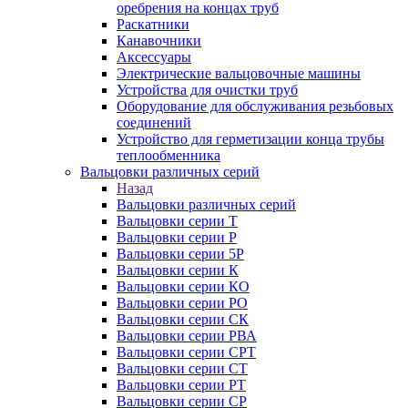
оребрения на концах труб
Раскатники
Канавочники
Аксессуары
Электрические вальцовочные машины
Устройства для очистки труб
Оборудование для обслуживания резьбовых
соединений
Устройство для герметизации конца трубы
теплообменника
Вальцовки различных серий
Назад
Вальцовки различных серий
Вальцовки серии Т
Вальцовки серии Р
Вальцовки серии 5Р
Вальцовки серии К
Вальцовки серии КО
Вальцовки серии РО
Вальцовки серии СК
Вальцовки серии РВА
Вальцовки серии СРТ
Вальцовки серии СТ
Вальцовки серии РТ
Вальцовки серии СР