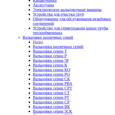
Канавочники
Аксессуары
Электрические вальцовочные машины
Устройства для очистки труб
Оборудование для обслуживания резьбовых
соединений
Устройство для герметизации конца трубы
теплообменника
Вальцовки различных серий
Назад
Вальцовки различных серий
Вальцовки серии Т
Вальцовки серии Р
Вальцовки серии 5Р
Вальцовки серии К
Вальцовки серии КО
Вальцовки серии РО
Вальцовки серии СК
Вальцовки серии РВА
Вальцовки серии СРТ
Вальцовки серии СТ
Вальцовки серии РТ
Вальцовки серии СР
Вальцовки серии ВК
Вальцовки серии 5СК