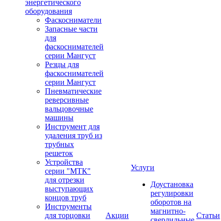
энергетического
оборудования
Фаскосниматели
Запасные части
для
фаскоснимателей
серии Мангуст
Резцы для
фаскоснимателей
серии Мангуст
Пневматические
реверсивные
вальцовочные
машины
Инструмент для
удаления труб из
трубных
решеток
Устройства
Услуги
серии "МТК"
для отрезки
Доустановка
выступающих
регулировки
концов труб
оборотов на
Инструменты
магнитно-
для торцовки
Акции
Статьи
сверлильные