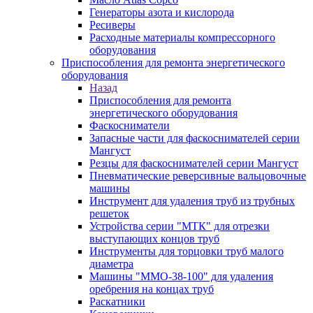
Генераторы азота и кислорода
Ресиверы
Расходные материалы компрессорного
оборудования
Приспособления для ремонта энергетического
оборудования
Назад
Приспособления для ремонта
энергетического оборудования
Фаскосниматели
Запасные части для фаскоснимателей серии
Мангуст
Резцы для фаскоснимателей серии Мангуст
Пневматические реверсивные вальцовочные
машины
Инструмент для удаления труб из трубных
решеток
Устройства серии "МТК" для отрезки
выступающих концов труб
Инструменты для торцовки труб малого
диаметра
Машины "ММО-38-100" для удаления
оребрения на концах труб
Раскатники