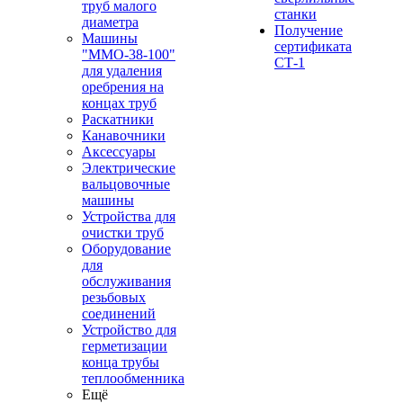
труб малого
станки
диаметра
Получение
Машины
сертификата
"ММО-38-100"
СТ-1
для удаления
оребрения на
концах труб
Раскатники
Канавочники
Аксессуары
Электрические
вальцовочные
машины
Устройства для
очистки труб
Оборудование
для
обслуживания
резьбовых
соединений
Устройство для
герметизации
конца трубы
теплообменника
Ещё