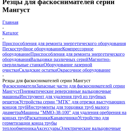
Резцы для фаскоснимателей серии
Мангуст
Главная
-
Каталог
-
Приспособления для ремонта энергетического оборудования
Пескоструйное оборудование
Компрессорное
оборудование
Приспособления для ремонта энергетического
оборудования
Вальцовки различных серий
Магнитно-
сверлильные станки
Оборудование лазерной
очистки
Складские остатки
Окрасочное оборудование
-
Резцы для фаскоснимателей серии Мангуст
Фаскосниматели
Запасные части для фаскоснимателей серии
Мангуст
Пневматические реверсивные вальцовочные
машины
Инструмент для удаления труб из трубных
решеток
Устройства серии "МТК" для отрезки выступающих
концов труб
Инструменты для торцовки труб малого
диаметра
Машины "ММО-38-100" для удаления оребрения на
концах труб
Раскатники
Канавочники
Устройство для
герметизации конца трубы
теплообменника
Аксессуары
Электрические вальцовочные