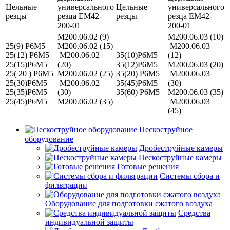
Цельные
универсального
Цельные
универсального
резцы
резца ЕМ42-
резцы
резца ЕМ42-
200-01
200-01
M200.06.02 (9)
M200.06.03 (10)
25(9) Р6М5
M200.06.02 (15)
M200.06.03
25(12) Р6М5
M200.06.02
35(10)Р6М5
(12)
25(15)Р6М5
(20)
35(12)Р6М5
M200.06.03 (20)
25( 20 ) Р6М5
M200.06.02 (25)
35(20) Р6М5
M200.06.03
25(30)Р6М5
M200.06.02
35(45)Р6М5
(30)
25(35)Р6М5
(30)
35(60) Р6М5
M200.06.03 (35)
25(45)Р6М5
M200.06.02 (35)
M200.06.03
(45)
Пескоструйное
оборудование
Дробеструйные камеры
Пескоструйные камеры
Готовые решения
Системы сбора и
фильтрации
Оборудование для подготовки сжатого воздуха
Средства
индивидуальной защиты