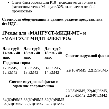
Сталь быстрорежущая Р18 - используется только в
фаскоснимателях Мангуст-325, отличается особой
прочностью
Стоимость оборудования в данном разделе представлена
без НДС.
1
Резцы для «МАНГУСТ-МИДИ-МТ» и
«МАНГУСТ-МИДИ-ЭЛЕКТРО»
Для труб
Для труб
Для труб
14 вн. - 40
18 вн - 40
18 вн. - 40
Снятие наружной фаски
нар.
нар.
нар.
Подрезка торца
12 Р6М5,
13 Р6М5,
14 Р6М5,
22(10)Р6М5
22(15)Р6М5
12 ЕМ42
13 ЕМ42
14 ЕМ42
Снятие внутренней фаски и
удаление сварного шва
22(35)Р6М5,
22(40)Р6М5,
22(35)ЕМ42
22(40)ЕМ42
34(60)Р6М5
33(60)Р6М5
32(60)Р6М5
34(60)ЕМ42
33(60)ЕМ42
32(60)ЕМ42