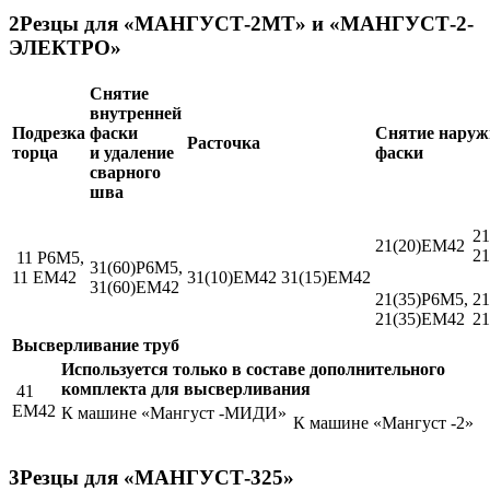
2
Резцы для «МАНГУСТ-2МТ» и «МАНГУСТ-2-
ЭЛЕКТРО»
Снятие
внутренней
Подрезка
фаски
Снятие наруж
Расточка
торца
и удаление
фаски
сварного
шва
21
21(20)ЕМ42
2
11 Р6М5,
31(60)Р6М5,
11 ЕМ42
31(10)ЕМ42
31(15)ЕМ42
31(60)ЕМ42
21(35)Р6М5,
21
21(35)ЕМ42
2
Высверливание труб
Используется только в составе дополнительного
комплекта для высверливания
41
EM42
К машине «Мангуст -МИДИ»
К машине «Мангуст -2»
3
Резцы для «МАНГУСТ-325»