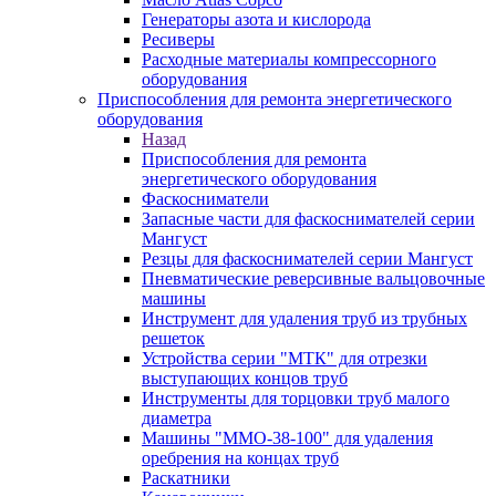
Генераторы азота и кислорода
Ресиверы
Расходные материалы компрессорного
оборудования
Приспособления для ремонта энергетического
оборудования
Назад
Приспособления для ремонта
энергетического оборудования
Фаскосниматели
Запасные части для фаскоснимателей серии
Мангуст
Резцы для фаскоснимателей серии Мангуст
Пневматические реверсивные вальцовочные
машины
Инструмент для удаления труб из трубных
решеток
Устройства серии "МТК" для отрезки
выступающих концов труб
Инструменты для торцовки труб малого
диаметра
Машины "ММО-38-100" для удаления
оребрения на концах труб
Раскатники