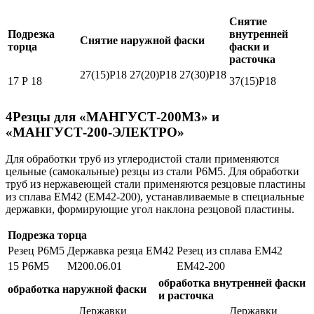
Снятие
Подрезка
внутренней
Снятие наружной фаски
торца
фаски и
расточка
27(15)Р18
27(20)Р18
27(30)Р18
17 Р 18
37(15)P18
4
Резцы для «МАНГУСТ-200М3» и
«МАНГУСТ-200-ЭЛЕКТРО»
Для обработки труб из углеродистой стали применяются
цельные (самокальные) резцы из стали Р6М5. Для обработки
труб из нержавеющей стали применяются резцовые пластины
из сплава EM42 (ЕМ42-200), устанавливаемые в специальные
державки, формирующие угол наклона резцовой пластины.
Подрезка торца
Резец Р6М5
Державка резца ЕМ42
Резец из сплава ЕМ42
15 Р6М5
М200.06.01
ЕМ42-200
обработка внутренней фаски
обработка наружной фаски
и расточка
Державки
Державки