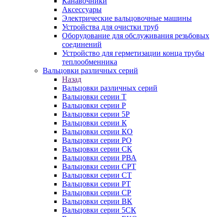
Канавочники
Аксессуары
Электрические вальцовочные машины
Устройства для очистки труб
Оборудование для обслуживания резьбовых
соединений
Устройство для герметизации конца трубы
теплообменника
Вальцовки различных серий
Назад
Вальцовки различных серий
Вальцовки серии Т
Вальцовки серии Р
Вальцовки серии 5Р
Вальцовки серии К
Вальцовки серии КО
Вальцовки серии РО
Вальцовки серии СК
Вальцовки серии РВА
Вальцовки серии СРТ
Вальцовки серии СТ
Вальцовки серии РТ
Вальцовки серии СР
Вальцовки серии ВК
Вальцовки серии 5СК