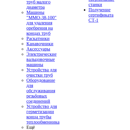
труб малого
станки
диаметра
Получение
Машины
сертификата
"ММО-38-100"
СТ-1
для удаления
оребрения на
концах труб
Раскатники
Канавочники
Аксессуары
Электрические
вальцовочные
машины
Устройства для
очистки труб
Оборудование
для
обслуживания
резьбовых
соединений
Устройство для
герметизации
конца трубы
теплообменника
Ещё