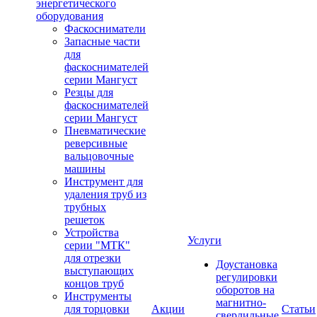
энергетического
оборудования
Фаскосниматели
Запасные части
для
фаскоснимателей
серии Мангуст
Резцы для
фаскоснимателей
серии Мангуст
Пневматические
реверсивные
вальцовочные
машины
Инструмент для
удаления труб из
трубных
решеток
Устройства
Услуги
серии "МТК"
для отрезки
Доустановка
выступающих
регулировки
концов труб
оборотов на
Инструменты
магнитно-
для торцовки
Акции
Статьи
сверлильные