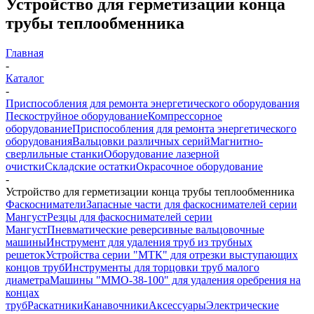
Устройство для герметизации конца
трубы теплообменника
Главная
-
Каталог
-
Приспособления для ремонта энергетического оборудования
Пескоструйное оборудование
Компрессорное
оборудование
Приспособления для ремонта энергетического
оборудования
Вальцовки различных серий
Магнитно-
сверлильные станки
Оборудование лазерной
очистки
Складские остатки
Окрасочное оборудование
-
Устройство для герметизации конца трубы теплообменника
Фаскосниматели
Запасные части для фаскоснимателей серии
Мангуст
Резцы для фаскоснимателей серии
Мангуст
Пневматические реверсивные вальцовочные
машины
Инструмент для удаления труб из трубных
решеток
Устройства серии "МТК" для отрезки выступающих
концов труб
Инструменты для торцовки труб малого
диаметра
Машины "ММО-38-100" для удаления оребрения на
концах
труб
Раскатники
Канавочники
Аксессуары
Электрические