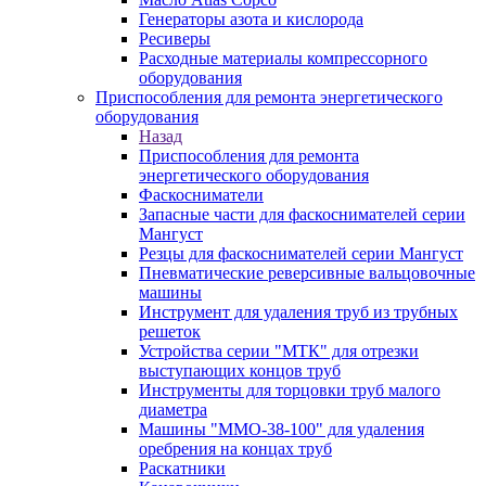
Генераторы азота и кислорода
Ресиверы
Расходные материалы компрессорного
оборудования
Приспособления для ремонта энергетического
оборудования
Назад
Приспособления для ремонта
энергетического оборудования
Фаскосниматели
Запасные части для фаскоснимателей серии
Мангуст
Резцы для фаскоснимателей серии Мангуст
Пневматические реверсивные вальцовочные
машины
Инструмент для удаления труб из трубных
решеток
Устройства серии "МТК" для отрезки
выступающих концов труб
Инструменты для торцовки труб малого
диаметра
Машины "ММО-38-100" для удаления
оребрения на концах труб
Раскатники