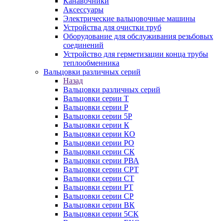
Канавочники
Аксессуары
Электрические вальцовочные машины
Устройства для очистки труб
Оборудование для обслуживания резьбовых
соединений
Устройство для герметизации конца трубы
теплообменника
Вальцовки различных серий
Назад
Вальцовки различных серий
Вальцовки серии Т
Вальцовки серии Р
Вальцовки серии 5Р
Вальцовки серии К
Вальцовки серии КО
Вальцовки серии РО
Вальцовки серии СК
Вальцовки серии РВА
Вальцовки серии СРТ
Вальцовки серии СТ
Вальцовки серии РТ
Вальцовки серии СР
Вальцовки серии ВК
Вальцовки серии 5СК