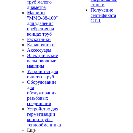
труб малого
станки
диаметра
Получение
Машины
сертификата
"ММО-38-100"
СТ-1
для удаления
оребрения на
концах труб
Раскатники
Канавочники
Аксессуары
Электрические
вальцовочные
машины
Устройства для
очистки труб
Оборудование
для
обслуживания
резьбовых
соединений
Устройство для
герметизации
конца трубы
теплообменника
Ещё