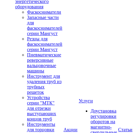
энергетического
оборудования
Фаскосниматели
Запасные части
для
фаскоснимателей
серии Мангуст
Резцы для
фаскоснимателей
серии Мангуст
Пневматические
реверсивные
вальцовочные
машины
Инструмент для
удаления труб из
трубных
решеток
Устройства
Услуги
серии "МТК"
для отрезки
Доустановка
выступающих
регулировки
концов труб
оборотов на
Инструменты
магнитно-
для торцовки
Акции
Статьи
сверлильные