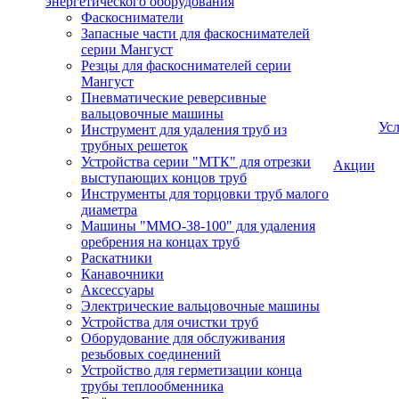
энергетического оборудования
Фаскосниматели
Запасные части для фаскоснимателей
серии Мангуст
Резцы для фаскоснимателей серии
Мангуст
Пневматические реверсивные
вальцовочные машины
Ус
Инструмент для удаления труб из
трубных решеток
Устройства серии "МТК" для отрезки
Акции
выступающих концов труб
Инструменты для торцовки труб малого
диаметра
Машины "ММО-38-100" для удаления
оребрения на концах труб
Раскатники
Канавочники
Аксессуары
Электрические вальцовочные машины
Устройства для очистки труб
Оборудование для обслуживания
резьбовых соединений
Устройство для герметизации конца
трубы теплообменника