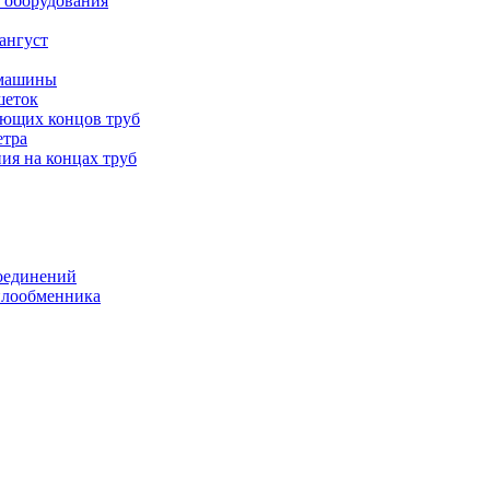
 оборудования
ангуст
 машины
шеток
ающих концов труб
етра
ия на концах труб
оединений
еплообменника