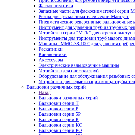
Приспособления для ремонта энергетического
Фаскосниматели
Запасные части для фаскоснимателей серии М
Резцы для фаскоснимателей серии Мангуст
Пневматические реверсивные вальцовочные
Инструмент для удаления труб из трубных ре
Устройства серии "МТК" для отрезки выступ
Инструменты для торцовки труб малого диам
Машины "ММО-38-100" для удаления оребрен
Раскатники
Канавочники
Аксессуары
Электрические вальцовочные машины
Устройства для очистки труб
Оборудование для обслуживания резьбовых с
Устройство для герметизации конца трубы т
Вальцовки различных серий
Назад
Вальцовки различных серий
Вальцовки серии Т
Вальцовки серии Р
Вальцовки серии 5Р
Вальцовки серии К
Вальцовки серии КО
Вальцовки серии РО