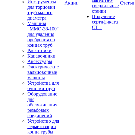
магнитно-
Инструменты
Акции
Статьи
сверлильные
для торцовки
станки
труб малого
Получение
диаметра
сертификата
Машины
СТ-1
"ММО-38-100"
для удаления
оребрения на
концах труб
Раскатники
Канавочники
Аксессуары
Электрические
вальцовочные
машины
Устройства для
очистки труб
Оборудование
для
обслуживания
резьбовых
соединений
Устройство для
герметизации
конца трубы