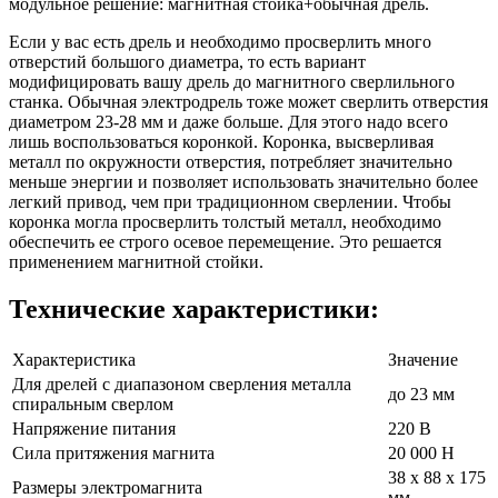
модульное решение: магнитная стойка+обычная дрель.
Если у вас есть дрель и необходимо просверлить много
отверстий большого диаметра, то есть вариант
модифицировать вашу дрель до магнитного сверлильного
станка. Обычная электродрель тоже может сверлить отверстия
диаметром 23-28 мм и даже больше. Для этого надо всего
лишь воспользоваться коронкой. Коронка, высверливая
металл по окружности отверстия, потребляет значительно
меньше энергии и позволяет использовать значительно более
легкий привод, чем при традиционном сверлении. Чтобы
коронка могла просверлить толстый металл, необходимо
обеспечить ее строго осевое перемещение. Это решается
применением магнитной стойки.
Технические характеристики:
Характеристика
Значение
Для дрелей с диапазоном сверления металла
до 23 мм
спиральным сверлом
Напряжение питания
220 В
Сила притяжения магнита
20 000 Н
38 x 88 x 175
Размеры электромагнита
мм