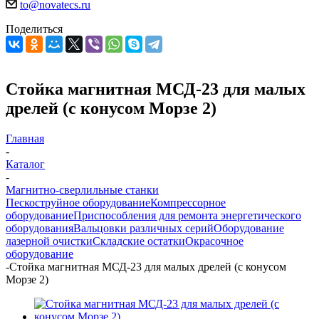
to@novatecs.ru
Поделиться
Стойка магнитная МСД-23 для малых
дрелей (с конусом Морзе 2)
Главная
-
Каталог
-
Магнитно-сверлильные станки
Пескоструйное оборудование
Компрессорное
оборудование
Приспособления для ремонта энергетического
оборудования
Вальцовки различных серий
Оборудование
лазерной очистки
Складские остатки
Окрасочное
оборудование
-
Стойка магнитная МСД-23 для малых дрелей (с конусом
Морзе 2)