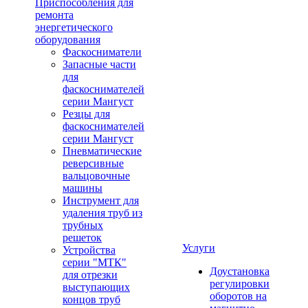
Приспособления для
ремонта
энергетического
оборудования
Фаскосниматели
Запасные части
для
фаскоснимателей
серии Мангуст
Резцы для
фаскоснимателей
серии Мангуст
Пневматические
реверсивные
вальцовочные
машины
Инструмент для
удаления труб из
трубных
решеток
Услуги
Устройства
серии "МТК"
Доустановка
для отрезки
регулировки
выступающих
оборотов на
концов труб