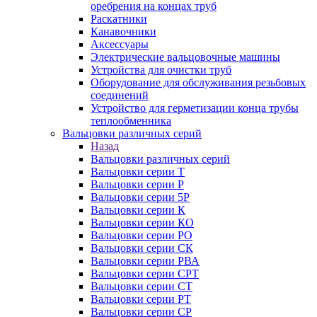
оребрения на концах труб
Раскатники
Канавочники
Аксессуары
Электрические вальцовочные машины
Устройства для очистки труб
Оборудование для обслуживания резьбовых
соединений
Устройство для герметизации конца трубы
теплообменника
Вальцовки различных серий
Назад
Вальцовки различных серий
Вальцовки серии Т
Вальцовки серии Р
Вальцовки серии 5Р
Вальцовки серии К
Вальцовки серии КО
Вальцовки серии РО
Вальцовки серии СК
Вальцовки серии РВА
Вальцовки серии СРТ
Вальцовки серии СТ
Вальцовки серии РТ
Вальцовки серии СР